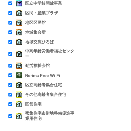
区立中学校開放事業
区民・産業プラザ
地区区民館
地域集会所
地域交流ひろば
中高年齢労働者福祉センタ
ー
勤労福祉会館
Nerima Free Wi-Fi
区立高齢者集合住宅
その他高齢者集合住宅
区営住宅
密集住宅市街地整備促進事
業用住宅