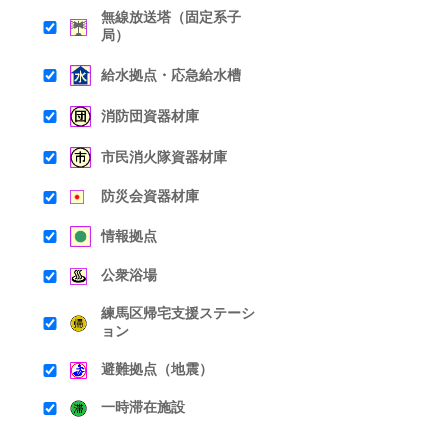
無線放送塔（固定系子
局）
給水拠点・応急給水槽
消防団資器材庫
市民消火隊資器材庫
防災会資器材庫
情報拠点
公衆浴場
練馬区帰宅支援ステーシ
ョン
避難拠点（地震）
一時滞在施設