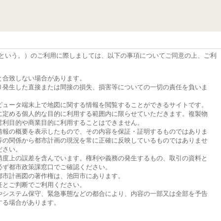
という。）のご利用に際しましては、以下の事項についてご同意の上、ご利
と合致しない場合があります。
り発生した直接または間接の損失、損害等についての一切の責任を負いま
ピュータ端末上で地図に関する情報を閲覧することができるサイトです。
に定める個人的な目的に利用する範囲内に限らせていただきます。複製物
営利目的や商業目的に利用することはできません。
情報の概要を表示したもので、その内容を保証・証明するものではありま
等の関係から都市計画の現況を常に正確に反映しているものではありませ
ださい。
精度上の誤差を含んでいます。権利や義務の発生するもの、取引の資料と
必ず都市政策課窓口でご確認ください。
都市計画図の著作権は、池田市にあります。
任とご判断でご利用ください。
やシステム保守、緊急事態などの都合により、内容の一部又は全部を予告
する場合があります。