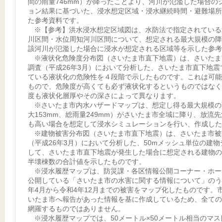
間の雨量746mm）が降ったことより、河川が氾濫した場合の
ョン結果に基づいた、浸水想定区域・浸水継続時間・避難場所
た参考資料です。
※【参考】洪水浸水想定区域図は、水防法で指定されている
川区間・水位周知河川区間について、想定される最大規模の降
該河川が氾濫した場合に浸水が想定される区域等を示した参考
※液状化危険度分布図（さいたま市直下地震）は、さいたま
調査（平成26年3月）において分析した、さいたま市直下地震
ている液状化の危険性を４段階で示したものです。これは可能
もので、危険度が高くても必ず液状化するというものではなく
度も液状化層厚やその深さによって異なります。
※さいたま市内水ハザードマップは、想定し得る最大規模の
大153mm、総雨量249mm）がさいたま市全域に降り、放流
も高い場合を想定して浸水シミュレーションを行い、作成した
※建物被害分布図（さいたま市直下地震）は、さいたま市被
（平成26年3月）において分析した、50mメッシュ単位の建
して、さいたま市直下地震が発生した場合に想定される建物の
半壊棟数の合計値を示したものです。
※浸水履歴マップは、防災課・各区情報公開コーナー・ホー
公開している「さいたま市の水害に関する情報について」のう
年4月から令和4年12月までの被害をマップ化したものです。
いたま市へ報告があった情報を基に作成しているため、全ての
網羅するものではありません。
※浸水履歴マップでは、50メートル×50メートル相当のマ