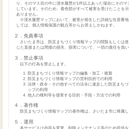
り、そのマス目の中に浸水履歴が1件以上あった場合にそのマ
しています。そのため、着色部がすべて被害を受けたことを示
ありません。
※浸水履歴マップにおいて、被害が発生した詳細な住居番地
しては、個人情報保護の観点等からお答えしかねます。
２．免責事項
さいたま市は、防災まちづくり情報マップの閲覧もしくは使
じた直接または間接の損失、損害について、一切の責任を負い
３．禁止事項
以下の行為を禁止します。
防災まちづくり情報マップの編集・加工・複製
防災まちづくり情報マップの営利目的での利用
法律・政令・その他すべての法令に違反した防災まちづ
ップの利用
他人の権利等を侵害する目的・手段・方法での利用
４．著作権
防災まちづくり情報マップの著作権は、さいたま市に帰属し
５．運用
本サービスは内容を変更、削除メンテナンス等のため提供を