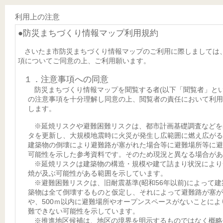
利用上の注意
●防災まちづくり情報マップ利用規約
さいたま市防災まちづくり情報マップのご利用に際しましては
項についてご同意の上、ご利用願います。
１．注意事項への同意
防災まちづくり情報マップを聞覧する者(以下「聞覧者」とい
の注意事項を十分理解し同意の上、閲覧者の責任において利用
します。
※延焼リスクや避難困難リスクは、都市計画基礎調査などを
タを更新し、大規模地震時に火災が発生し広範囲に燃え広がる
建築物の倒壊により避難路が塞がれた場合等に避難場所等に避
可能性を示した参考資料です。そのため現況と異なる場合があ
※延焼リスクは建築物の構造・規模や建て詰まり状況により
焼が及ぶ可能性がある範囲を示しています。
※避難困難リスクは、旧耐震基準(昭和56年以前)によって
築物は全て倒壊するものと仮定し、それによって避難路が塞が
や、500ｍ以内に避難場所やオープンスペースがないことによ
難できない可能性を示しています。
※推進地区候補は、地区の境界を明示するものではなく概略