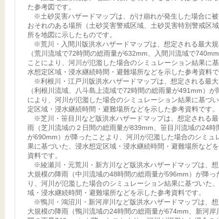
た参考図です。
※土砂災害ハザードマップは、がけ崩れが発生した場合に被
おそれのある場所（土砂災害警戒区域、土砂災害特別警戒区域
所を地図に示したものです。
※荒川・入間川版洪水ハザードマップは、想定される最大規
（荒川流域で72時間の総雨量が632mm、入間川流域で740m
ことにより、河川が氾濫した場合のシミュレーション結果に基
水想定区域・浸水継続時間・避難場所などを示した参考資料で
※利根川・江戸川版洪水ハザードマップは、想定される最大
（利根川流域、八斗島上流域で72時間の総雨量が491mm）が
により、河川が氾濫した場合のシミュレーション結果に基づい
定区域・浸水継続時間・避難場所などを示した参考資料です。
※芝川・笹目川など版洪水ハザードマップは、想定される最
雨（芝川流域の２日間の総雨量が839mm、笹目川流域の24時
が690mm）が降ったことより、河川が氾濫した場合のシミュ
果に基づいた、浸水想定区域・浸水継続時間・避難場所などを
資料です。
※綾瀬川・元荒川・新方川など版洪水ハザードマップは、想
大規模の降雨（中川流域の48時間の総雨量が596mm）が降っ
り、河川が氾濫した場合のシミュレーション結果に基づいた、
域・浸水継続時間・避難場所などを示した参考資料です。
※鴨川・鴻沼川・新河岸川など版洪水ハザードマップは、想
大規模の降雨（鴨川流域の24時間の総雨量が674mm、新河岸