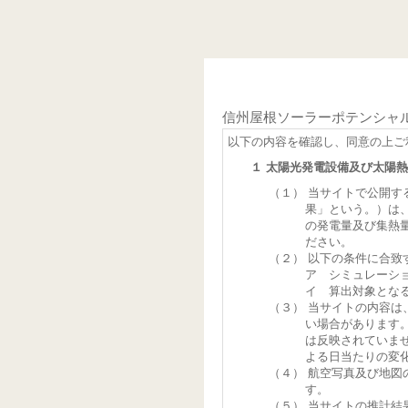
信州屋根ソーラーポテンシャ
以下の内容を確認し、同意の上ご
１ 太陽光発電設備及び太陽
（１） 当サイトで公開
果」という。）は
の発電量及び集熱
ださい。
（２） 以下の条件に合致
ア シミュレーシ
イ 算出対象とな
（３） 当サイトの内容
い場合があります
は反映されていま
よる日当たりの変
（４） 航空写真及び地
す。
（５） 当サイトの推計