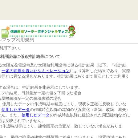
ルマップ利用規約
利用下さい。
熱利用設備に係る推計結果について
する太陽光発電設備及び太陽熱利用設備に係る推計結果（以下、「推計結
、
一定の前提を置いたシミュレーション
により算出した結果であり、実際
量等とは異なる場合があります。推計結果はあくまで目安としてご利用く
する場合は、推計結果を非表示にしています。
ョンの結果、日射量が一定の値を下回った場合
る屋根面積が一定の面積未満の場合
は、使用したデータの作成時期や精度により、現状を正確に反映していな
。
使用したデータ
の作成時点以降の建物の状況変化（新築、改築、滅失）
せん。また、
使用したデータ
の作成時点以降に建設された周辺建物などに
化は反映されていません。
図の作成時期等により、建物図形の位置が一致していない場合がありま
結果は、屋根の強度や建物の耐荷重は考慮していません。設置検討にあた