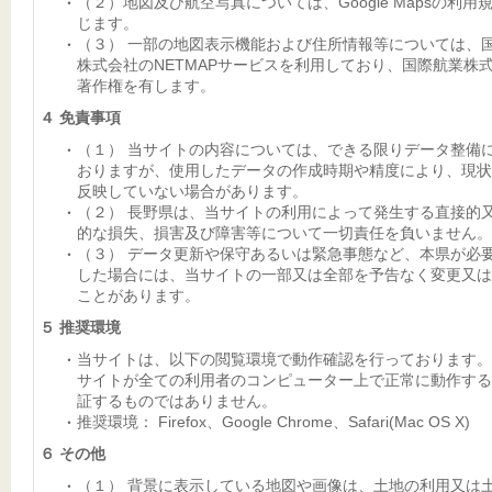
（２）地図及び航空写真については、Google Mapsの利用
じます。
（３） 一部の地図表示機能および住所情報等については、
株式会社のNETMAPサービスを利用しており、国際航業株
著作権を有します。
４ 免責事項
（１） 当サイトの内容については、できる限りデータ整備
おりますが、使用したデータの作成時期や精度により、現状
反映していない場合があります。
（２） 長野県は、当サイトの利用によって発生する直接的
的な損失、損害及び障害等について一切責任を負いません。
（３） データ更新や保守あるいは緊急事態など、本県が必
した場合には、当サイトの一部又は全部を予告なく変更又は
ことがあります。
５ 推奨環境
当サイトは、以下の閲覧環境で動作確認を行っております。
サイトが全ての利用者のコンピューター上で正常に動作する
証するものではありません。
推奨環境： Firefox、Google Chrome、Safari(Mac OS X)
６ その他
（１） 背景に表示している地図や画像は、土地の利用又は