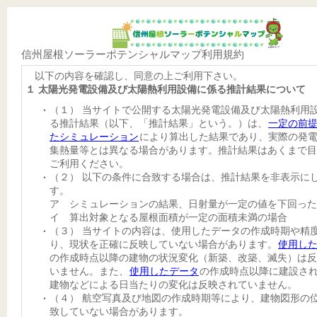
信州屋根ソーラーポテンシャルマップ利用規約
以下の内容を確認し、同意の上ご利用下さい。
１ 太陽光発電設備及び太陽熱利用設備に係る推計結果について
（１） 当サイトで公開する太陽光発電設備及び太陽熱利用
る推計結果（以下、「推計結果」という。）は、
一定の前
たシミュレーション
により算出した結果であり、実際の発
集熱量等とは異なる場合があります。推計結果はあくまで目
ご利用ください。
（２） 以下の条件に合致する場合は、推計結果を非表示に
す。
ア シミュレーションの結果、日射量が一定の値を下回った
イ 算出対象となる屋根面積が一定の面積未満の場合
（３） 当サイトの内容は、使用したデータの作成時期や精
り、現状を正確に反映していない場合があります。
使用し
の作成時点以降の建物の状況変化（新築、改築、滅失）は反
いません。また、
使用したデータ
の作成時点以降に建設さ
建物などによる日当たりの変化は反映されていません。
（４） 航空写真及び地図の作成時期等により、建物図形の
致していない場合があります。