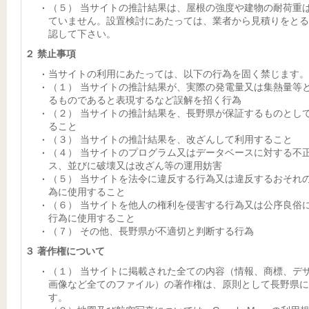
（５） 当サイトの推計結果は、屋根の強度や建物の耐荷重
ていません。設置検討にあたっては、業者から見積りをとる
認して下さい。
２ 禁止事項
当サイトの利用にあたっては、以下の行為を固く禁じます。
（１） 当サイトの推計結果が、実際の発電量又は集熱量等
るものであると表現するなど誤解を招く行為
（２） 当サイトの推計結果を、長野県が保証するものとし
ること
（３） 当サイトの推計結果を、改ざんして利用すること
（４） 当サイトのプログラム又はデータベースに対する不
ス、並びに破壊又は改ざん等の運用妨害
（５） 当サイトを法令に違反する行為又は違反するおそれ
為に使用すること
（６） 当サイトを他人の権利を侵害する行為又は公序良俗
行為に使用すること
（７） その他、長野県が不適切と判断する行為
３ 著作権について
（１） 当サイトに掲載された全ての内容（情報、商標、デ
画像など全てのファイル）の著作権は、原則として長野県に
す。