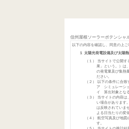
信州屋根ソーラーポテンシャ
以下の内容を確認し、同意の上ご
１ 太陽光発電設備及び太陽
（１） 当サイトで公開
果」という。）は
の発電量及び集熱
ださい。
（２） 以下の条件に合致
ア シミュレーシ
イ 算出対象とな
（３） 当サイトの内容
い場合があります
は反映されていま
よる日当たりの変
（４） 航空写真及び地
す。
（５） 当サイトの推計