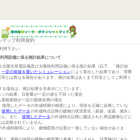
ルマップ利用規約
利用下さい。
熱利用設備に係る推計結果について
する太陽光発電設備及び太陽熱利用設備に係る推計結果（以下、「推計結
、
一定の前提を置いたシミュレーション
により算出した結果であり、実際
量等とは異なる場合があります。推計結果はあくまで目安としてご利用く
する場合は、推計結果を非表示にしています。
ョンの結果、日射量が一定の値を下回った場合
る屋根面積が一定の面積未満の場合
は、使用したデータの作成時期や精度により、現状を正確に反映していな
。
使用したデータ
の作成時点以降の建物の状況変化（新築、改築、滅失）
せん。また、
使用したデータ
の作成時点以降に建設された周辺建物などに
化は反映されていません。
図の作成時期等により、建物図形の位置が一致していない場合がありま
結果は、屋根の強度や建物の耐荷重は考慮していません。設置検討にあた