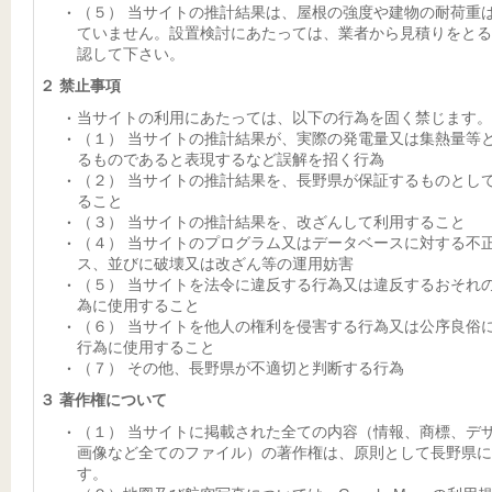
（５） 当サイトの推計結果は、屋根の強度や建物の耐荷重
ていません。設置検討にあたっては、業者から見積りをとる
認して下さい。
２ 禁止事項
当サイトの利用にあたっては、以下の行為を固く禁じます。
（１） 当サイトの推計結果が、実際の発電量又は集熱量等
るものであると表現するなど誤解を招く行為
（２） 当サイトの推計結果を、長野県が保証するものとし
ること
（３） 当サイトの推計結果を、改ざんして利用すること
（４） 当サイトのプログラム又はデータベースに対する不
ス、並びに破壊又は改ざん等の運用妨害
（５） 当サイトを法令に違反する行為又は違反するおそれ
為に使用すること
（６） 当サイトを他人の権利を侵害する行為又は公序良俗
行為に使用すること
（７） その他、長野県が不適切と判断する行為
３ 著作権について
（１） 当サイトに掲載された全ての内容（情報、商標、デ
画像など全てのファイル）の著作権は、原則として長野県に
す。