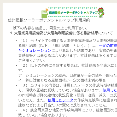
信州屋根ソーラーポテンシャルマップ利用規約
以下の内容を確認し、同意の上ご利用下さい。
１ 太陽光発電設備及び太陽熱利用設備に係る推計結果について
（１） 当サイトで公開する太陽光発電設備及び太陽熱利用
る推計結果（以下、「推計結果」という。）は、
一定の前
たシミュレーション
により算出した結果であり、実際の発
集熱量等とは異なる場合があります。推計結果はあくまで目
ご利用ください。
（２） 以下の条件に合致する場合は、推計結果を非表示に
す。
ア シミュレーションの結果、日射量が一定の値を下回った
イ 算出対象となる屋根面積が一定の面積未満の場合
（３） 当サイトの内容は、使用したデータの作成時期や精
り、現状を正確に反映していない場合があります。
使用し
の作成時点以降の建物の状況変化（新築、改築、滅失）は反
いません。また、
使用したデータ
の作成時点以降に建設さ
建物などによる日当たりの変化は反映されていません。
（４） 航空写真及び地図の作成時期等により、建物図形の
致していない場合があります。