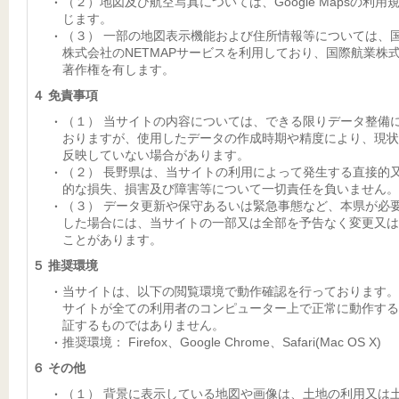
（２）地図及び航空写真については、Google Mapsの利用
じます。
（３） 一部の地図表示機能および住所情報等については、
株式会社のNETMAPサービスを利用しており、国際航業株
著作権を有します。
４ 免責事項
（１） 当サイトの内容については、できる限りデータ整備
おりますが、使用したデータの作成時期や精度により、現状
反映していない場合があります。
（２） 長野県は、当サイトの利用によって発生する直接的
的な損失、損害及び障害等について一切責任を負いません。
（３） データ更新や保守あるいは緊急事態など、本県が必
した場合には、当サイトの一部又は全部を予告なく変更又は
ことがあります。
５ 推奨環境
当サイトは、以下の閲覧環境で動作確認を行っております。
サイトが全ての利用者のコンピューター上で正常に動作する
証するものではありません。
推奨環境： Firefox、Google Chrome、Safari(Mac OS X)
６ その他
（１） 背景に表示している地図や画像は、土地の利用又は