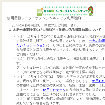
信州屋根ソーラーポテンシャルマップ利用規約
以下の内容を確認し、同意の上ご利用下さい。
１ 太陽光発電設備及び太陽熱利用設備に係る推計結果について
（１） 当サイトで公開する太陽光発電設備及び太陽熱利用
る推計結果（以下、「推計結果」という。）は、
一定の前
たシミュレーション
により算出した結果であり、実際の発
集熱量等とは異なる場合があります。推計結果はあくまで目
ご利用ください。
（２） 以下の条件に合致する場合は、推計結果を非表示に
す。
ア シミュレーションの結果、日射量が一定の値を下回った
イ 算出対象となる屋根面積が一定の面積未満の場合
（３） 当サイトの内容は、使用したデータの作成時期や精
り、現状を正確に反映していない場合があります。
使用し
の作成時点以降の建物の状況変化（新築、改築、滅失）は反
いません。また、
使用したデータ
の作成時点以降に建設さ
建物などによる日当たりの変化は反映されていません。
（４） 航空写真及び地図の作成時期等により、建物図形の
致していない場合があります。