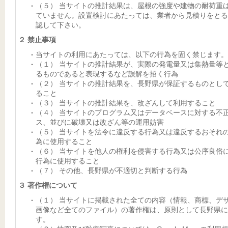
（５） 当サイトの推計結果は、屋根の強度や建物の耐荷重
ていません。設置検討にあたっては、業者から見積りをとる
認して下さい。
２ 禁止事項
当サイトの利用にあたっては、以下の行為を固く禁じます。
（１） 当サイトの推計結果が、実際の発電量又は集熱量等
るものであると表現するなど誤解を招く行為
（２） 当サイトの推計結果を、長野県が保証するものとし
ること
（３） 当サイトの推計結果を、改ざんして利用すること
（４） 当サイトのプログラム又はデータベースに対する不
ス、並びに破壊又は改ざん等の運用妨害
（５） 当サイトを法令に違反する行為又は違反するおそれ
為に使用すること
（６） 当サイトを他人の権利を侵害する行為又は公序良俗
行為に使用すること
（７） その他、長野県が不適切と判断する行為
３ 著作権について
（１） 当サイトに掲載された全ての内容（情報、商標、デ
画像など全てのファイル）の著作権は、原則として長野県に
す。