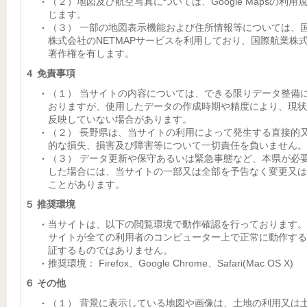
（２）地図及び航空写真については、Google Mapsの利用
じます。
（３） 一部の地図表示機能および住所情報等については、
株式会社のNETMAPサービスを利用しており、国際航業株
著作権を有します。
４ 免責事項
（１） 当サイトの内容については、できる限りデータ整備
おりますが、使用したデータの作成時期や精度により、現状
反映していない場合があります。
（２） 長野県は、当サイトの利用によって発生する直接的
的な損失、損害及び障害等について一切責任を負いません。
（３） データ更新や保守あるいは緊急事態など、本県が必
した場合には、当サイトの一部又は全部を予告なく変更又は
ことがあります。
５ 推奨環境
当サイトは、以下の閲覧環境で動作確認を行っております。
サイトが全ての利用者のコンピューター上で正常に動作する
証するものではありません。
推奨環境： Firefox、Google Chrome、Safari(Mac OS X)
６ その他
（１） 背景に表示している地図や画像は、土地の利用又は