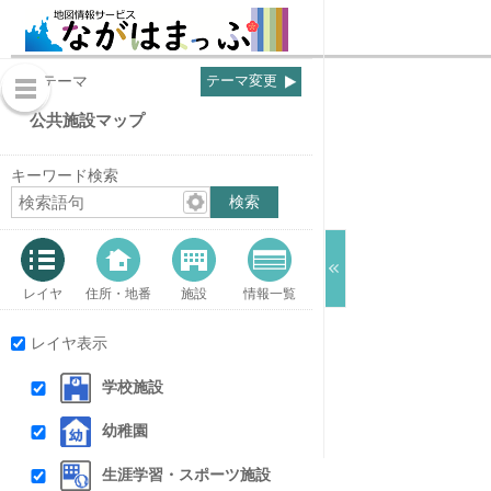
表示テーマ
テーマ変更
公共施設マップ
キーワード検索
レイヤ
住所・地番
施設
情報一覧
レイヤ表示
学校施設
幼稚園
生涯学習・スポーツ施設