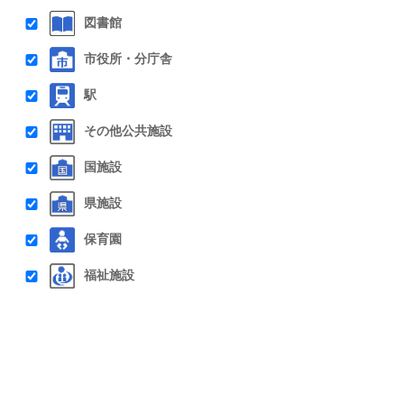
図書館
市役所・分庁舎
駅
その他公共施設
国施設
県施設
保育園
福祉施設