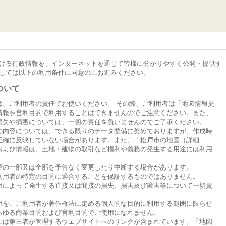
ける行政情報を、インターネットを通じて皆様に分かりやすく公開・提供す
しては以下の利用条件に同意の上お進みください。
ついて
は、ご利用者の責任でお使いください。 その際、ご利用者は「地図情報提
情報を営利目的で利用することはできませんのでご注意ください。また、
損失や損害については、一切の責任を負いませんのでご了承ください。
の内容については、できる限りのデータ整備に努めておりますが、作成時
正確に反映していない場合があります。また、「松戸市の地図（詳細
および情報は、土地・建物の取引など権利や義務の発生する用途には利用
容の一部又は全部を予告なく変更したり中断する場合があります。
利用者の特定の目的に適合することを保証するものではありません。
用によって発生する直接又は間接の損失、損害及び障害等について一切責
用を、ご利用者が著作権法に定める個人的な目的に利用する範囲に限らせ
らゆる商業目的および営利目的でご使用になれません。
には第三者が管理するウェブサイトへのリンクが含まれています。「地図