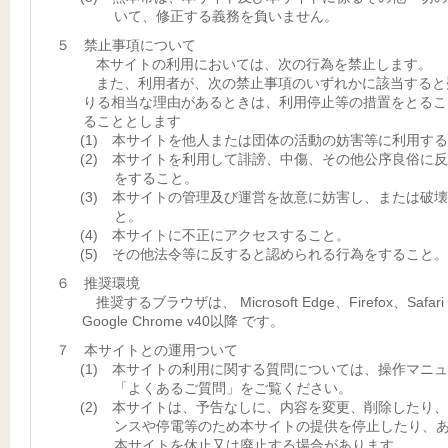
いて、修正する義務を負いません。
５ 禁止事項について
本サイトの利用においては、次の行為を禁止します。
また、利用者が、次の禁止事項のいずれかに該当すると
りる相当な理由があるときは、利用停止等の措置をとるこ
ることとします
(1) 本サイトを他人または団体の活動の妨害等に利用す
(2) 本サイトを利用して誹謗、中傷、その他公序良俗に
をすること。
(3) 本サイトの管理及び運営を故意に妨害し、または破
と。
(4) 本サイトに不正にアクセスすること。
(5) その他法令等に反すると認められる行為をすること。
６ 推奨環境
推奨するブラウザは、 Microsoft Edge、Firefox、Safar
Google Chrome v40以降 です。
７ 本サイトとの運用ついて
(1) 本サイトの利用に関する質問については、操作マニ
「よくあるご質問」をご覧ください。
(2) 本サイトは、予告なしに、内容を変更、削除したり
ンスや停電等のため本サイトの提供を停止したり、
本サイトを休止又は廃止する場合があります。