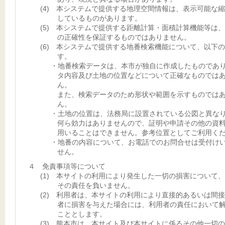
(4) 本システムで提供する地理空間情報は、表示可能な
しているものがあります。
(5) 本システムで提供する距離計算・面積計算機能等は
の正確性を保証するものではありません。
(6) 本システムで提供する地番検索機能について、以下
す。
・地番検索データは、本市が独自に作成したものであ
タ内容及び土地の位置などについて正確なものでは
ん。
また、検索データのため形状や範囲を示すものでは
ん。
・土地の位置は、法務局に設置されている公図と異な
何ら効力はありませんので、証明や申請その他の資
用いることはできません。参考位置としてご利用く
・地番の内容について、お電話でのお問合せは受付け
せん。
４ 免責事項等について
(1) 本サイトの利用により発生した一切の損害について
その責任を負いません。
(2) 利用者は、本サイトの利用により直接的あるいは間
者に損害を与えた場合には、利用者の責任において
こととします。
(3) 熊本市は、本サイト及び本サイトに係るその他一切