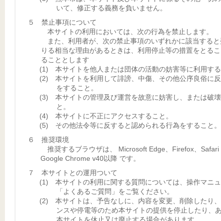
いて、修正する義務を負いません。
５ 禁止事項について
本サイトの利用においては、次の行為を禁止します。
また、利用者が、次の禁止事項のいずれかに該当すると
りる相当な理由があるときは、利用停止等の措置をとるこ
ることとします
(1) 本サイトを他人または団体の活動の妨害等に利用す
(2) 本サイトを利用して誹謗、中傷、その他公序良俗に
をすること。
(3) 本サイトの管理及び運営を故意に妨害し、または破
と。
(4) 本サイトに不正にアクセスすること。
(5) その他法令等に反すると認められる行為をすること。
６ 推奨環境
推奨するブラウザは、 Microsoft Edge、Firefox、Safar
Google Chrome v40以降 です。
７ 本サイトとの運用ついて
(1) 本サイトの利用に関する質問については、操作マニ
「よくあるご質問」をご覧ください。
(2) 本サイトは、予告なしに、内容を変更、削除したり
ンスや停電等のため本サイトの提供を停止したり、
本サイトを休止又は廃止する場合があります。