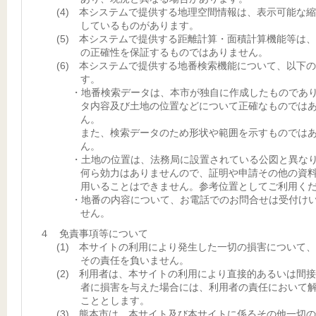
(4) 本システムで提供する地理空間情報は、表示可能な
しているものがあります。
(5) 本システムで提供する距離計算・面積計算機能等は
の正確性を保証するものではありません。
(6) 本システムで提供する地番検索機能について、以下
す。
・地番検索データは、本市が独自に作成したものであ
タ内容及び土地の位置などについて正確なものでは
ん。
また、検索データのため形状や範囲を示すものでは
ん。
・土地の位置は、法務局に設置されている公図と異な
何ら効力はありませんので、証明や申請その他の資
用いることはできません。参考位置としてご利用く
・地番の内容について、お電話でのお問合せは受付け
せん。
４ 免責事項等について
(1) 本サイトの利用により発生した一切の損害について
その責任を負いません。
(2) 利用者は、本サイトの利用により直接的あるいは間
者に損害を与えた場合には、利用者の責任において
こととします。
(3) 熊本市は、本サイト及び本サイトに係るその他一切