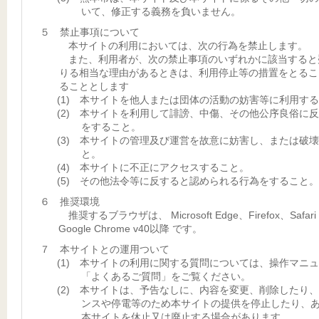
いて、修正する義務を負いません。
５ 禁止事項について
本サイトの利用においては、次の行為を禁止します。
また、利用者が、次の禁止事項のいずれかに該当すると
りる相当な理由があるときは、利用停止等の措置をとるこ
ることとします
(1) 本サイトを他人または団体の活動の妨害等に利用す
(2) 本サイトを利用して誹謗、中傷、その他公序良俗に
をすること。
(3) 本サイトの管理及び運営を故意に妨害し、または破
と。
(4) 本サイトに不正にアクセスすること。
(5) その他法令等に反すると認められる行為をすること。
６ 推奨環境
推奨するブラウザは、 Microsoft Edge、Firefox、Safar
Google Chrome v40以降 です。
７ 本サイトとの運用ついて
(1) 本サイトの利用に関する質問については、操作マニ
「よくあるご質問」をご覧ください。
(2) 本サイトは、予告なしに、内容を変更、削除したり
ンスや停電等のため本サイトの提供を停止したり、
本サイトを休止又は廃止する場合があります。