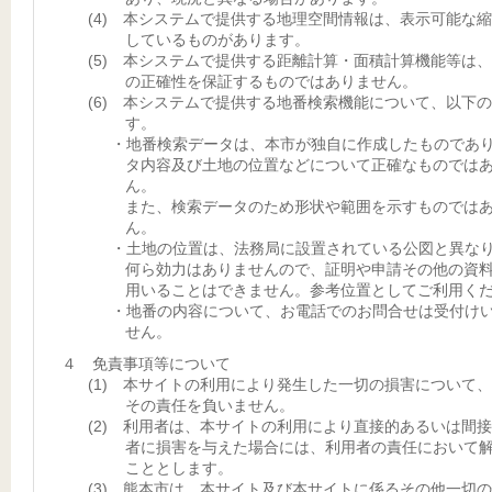
(4) 本システムで提供する地理空間情報は、表示可能な
しているものがあります。
(5) 本システムで提供する距離計算・面積計算機能等は
の正確性を保証するものではありません。
(6) 本システムで提供する地番検索機能について、以下
す。
・地番検索データは、本市が独自に作成したものであ
タ内容及び土地の位置などについて正確なものでは
ん。
また、検索データのため形状や範囲を示すものでは
ん。
・土地の位置は、法務局に設置されている公図と異な
何ら効力はありませんので、証明や申請その他の資
用いることはできません。参考位置としてご利用く
・地番の内容について、お電話でのお問合せは受付け
せん。
４ 免責事項等について
(1) 本サイトの利用により発生した一切の損害について
その責任を負いません。
(2) 利用者は、本サイトの利用により直接的あるいは間
者に損害を与えた場合には、利用者の責任において
こととします。
(3) 熊本市は、本サイト及び本サイトに係るその他一切