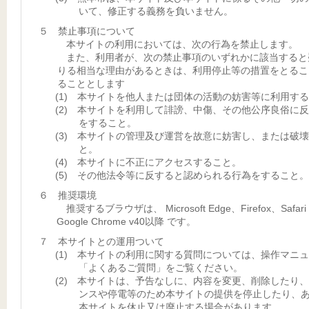
いて、修正する義務を負いません。
５ 禁止事項について
本サイトの利用においては、次の行為を禁止します。
また、利用者が、次の禁止事項のいずれかに該当すると
りる相当な理由があるときは、利用停止等の措置をとるこ
ることとします
(1) 本サイトを他人または団体の活動の妨害等に利用す
(2) 本サイトを利用して誹謗、中傷、その他公序良俗に
をすること。
(3) 本サイトの管理及び運営を故意に妨害し、または破
と。
(4) 本サイトに不正にアクセスすること。
(5) その他法令等に反すると認められる行為をすること。
６ 推奨環境
推奨するブラウザは、 Microsoft Edge、Firefox、Safar
Google Chrome v40以降 です。
７ 本サイトとの運用ついて
(1) 本サイトの利用に関する質問については、操作マニ
「よくあるご質問」をご覧ください。
(2) 本サイトは、予告なしに、内容を変更、削除したり
ンスや停電等のため本サイトの提供を停止したり、
本サイトを休止又は廃止する場合があります。