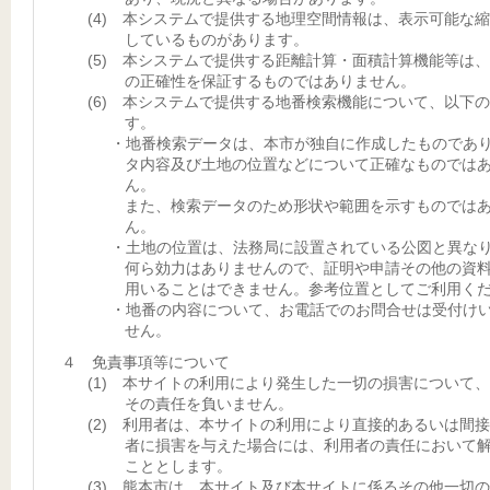
(4) 本システムで提供する地理空間情報は、表示可能な
しているものがあります。
(5) 本システムで提供する距離計算・面積計算機能等は
の正確性を保証するものではありません。
(6) 本システムで提供する地番検索機能について、以下
す。
・地番検索データは、本市が独自に作成したものであ
タ内容及び土地の位置などについて正確なものでは
ん。
また、検索データのため形状や範囲を示すものでは
ん。
・土地の位置は、法務局に設置されている公図と異な
何ら効力はありませんので、証明や申請その他の資
用いることはできません。参考位置としてご利用く
・地番の内容について、お電話でのお問合せは受付け
せん。
４ 免責事項等について
(1) 本サイトの利用により発生した一切の損害について
その責任を負いません。
(2) 利用者は、本サイトの利用により直接的あるいは間
者に損害を与えた場合には、利用者の責任において
こととします。
(3) 熊本市は、本サイト及び本サイトに係るその他一切