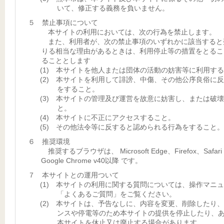
いて、修正する義務を負いません。
５ 禁止事項について
本サイトの利用においては、次の行為を禁止します。
また、利用者が、次の禁止事項のいずれかに該当すると
りる相当な理由があるときは、利用停止等の措置をとるこ
ることとします
(1) 本サイトを他人または団体の活動の妨害等に利用す
(2) 本サイトを利用して誹謗、中傷、その他公序良俗に
をすること。
(3) 本サイトの管理及び運営を故意に妨害し、または破
と。
(4) 本サイトに不正にアクセスすること。
(5) その他法令等に反すると認められる行為をすること。
６ 推奨環境
推奨するブラウザは、 Microsoft Edge、Firefox、Safar
Google Chrome v40以降 です。
７ 本サイトとの運用ついて
(1) 本サイトの利用に関する質問については、操作マニ
「よくあるご質問」をご覧ください。
(2) 本サイトは、予告なしに、内容を変更、削除したり
ンスや停電等のため本サイトの提供を停止したり、
本サイトを休止又は廃止する場合があります。