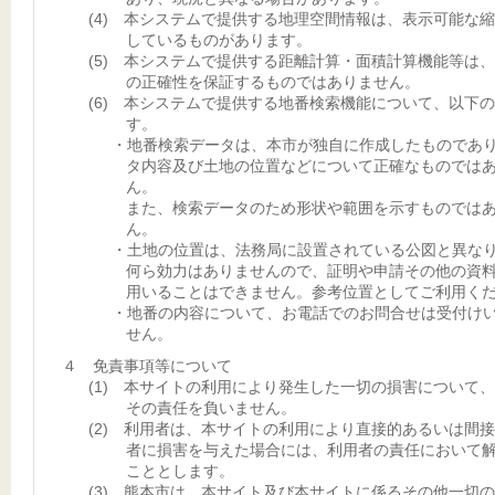
(4) 本システムで提供する地理空間情報は、表示可能な
しているものがあります。
(5) 本システムで提供する距離計算・面積計算機能等は
の正確性を保証するものではありません。
(6) 本システムで提供する地番検索機能について、以下
す。
・地番検索データは、本市が独自に作成したものであ
タ内容及び土地の位置などについて正確なものでは
ん。
また、検索データのため形状や範囲を示すものでは
ん。
・土地の位置は、法務局に設置されている公図と異な
何ら効力はありませんので、証明や申請その他の資
用いることはできません。参考位置としてご利用く
・地番の内容について、お電話でのお問合せは受付け
せん。
４ 免責事項等について
(1) 本サイトの利用により発生した一切の損害について
その責任を負いません。
(2) 利用者は、本サイトの利用により直接的あるいは間
者に損害を与えた場合には、利用者の責任において
こととします。
(3) 熊本市は、本サイト及び本サイトに係るその他一切