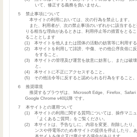
いて、修正する義務を負いません。
５ 禁止事項について
本サイトの利用においては、次の行為を禁止します。
また、利用者が、次の禁止事項のいずれかに該当すると
りる相当な理由があるときは、利用停止等の措置をとるこ
ることとします
(1) 本サイトを他人または団体の活動の妨害等に利用す
(2) 本サイトを利用して誹謗、中傷、その他公序良俗に
をすること。
(3) 本サイトの管理及び運営を故意に妨害し、または破
と。
(4) 本サイトに不正にアクセスすること。
(5) その他法令等に反すると認められる行為をすること。
６ 推奨環境
推奨するブラウザは、 Microsoft Edge、Firefox、Safar
Google Chrome v40以降 です。
７ 本サイトとの運用ついて
(1) 本サイトの利用に関する質問については、操作マニ
「よくあるご質問」をご覧ください。
(2) 本サイトは、予告なしに、内容を変更、削除したり
ンスや停電等のため本サイトの提供を停止したり、
本サイトを休止又は廃止する場合があります。