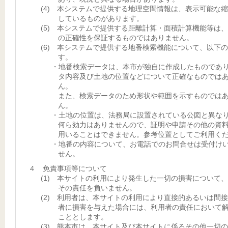
(4) 本システムで提供する地理空間情報は、表示可能な
しているものがあります。
(5) 本システムで提供する距離計算・面積計算機能等は
の正確性を保証するものではありません。
(6) 本システムで提供する地番検索機能について、以下
す。
・地番検索データは、本市が独自に作成したものであ
タ内容及び土地の位置などについて正確なものでは
ん。
また、検索データのため形状や範囲を示すものでは
ん。
・土地の位置は、法務局に設置されている公図と異な
何ら効力はありませんので、証明や申請その他の資
用いることはできません。参考位置としてご利用く
・地番の内容について、お電話でのお問合せは受付け
せん。
４ 免責事項等について
(1) 本サイトの利用により発生した一切の損害について
その責任を負いません。
(2) 利用者は、本サイトの利用により直接的あるいは間
者に損害を与えた場合には、利用者の責任において
こととします。
(3) 熊本市は、本サイト及び本サイトに係るその他一切