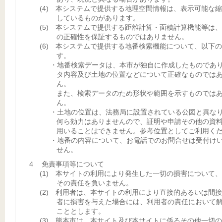
(4) 本システムで提供する地理空間情報は、表示可能な
しているものがあります。
(5) 本システムで提供する距離計算・面積計算機能等は
の正確性を保証するものではありません。
(6) 本システムで提供する地番検索機能について、以下
す。
・地番検索データは、本市が独自に作成したものであ
タ内容及び土地の位置などについて正確なものでは
ん。
また、検索データのため形状や範囲を示すものでは
ん。
・土地の位置は、法務局に設置されている公図と異な
何ら効力はありませんので、証明や申請その他の資
用いることはできません。参考位置としてご利用く
・地番の内容について、お電話でのお問合せは受付け
せん。
４ 免責事項等について
(1) 本サイトの利用により発生した一切の損害について
その責任を負いません。
(2) 利用者は、本サイトの利用により直接的あるいは間
者に損害を与えた場合には、利用者の責任において
こととします。
(3) 熊本市は、本サイト及び本サイトに係るその他一切