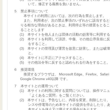
いて、修正する義務を負いません。
５ 禁止事項について
本サイトの利用においては、次の行為を禁止します。
また、利用者が、次の禁止事項のいずれかに該当すると
りる相当な理由があるときは、利用停止等の措置をとるこ
ることとします
(1) 本サイトを他人または団体の活動の妨害等に利用す
(2) 本サイトを利用して誹謗、中傷、その他公序良俗に
をすること。
(3) 本サイトの管理及び運営を故意に妨害し、または破
と。
(4) 本サイトに不正にアクセスすること。
(5) その他法令等に反すると認められる行為をすること。
６ 推奨環境
推奨するブラウザは、 Microsoft Edge、Firefox、Safar
Google Chrome v40以降 です。
７ 本サイトとの運用ついて
(1) 本サイトの利用に関する質問については、操作マニ
「よくあるご質問」をご覧ください。
(2) 本サイトは、予告なしに、内容を変更、削除したり
ンスや停電等のため本サイトの提供を停止したり、
本サイトを休止又は廃止する場合があります。