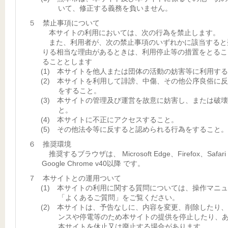
いて、修正する義務を負いません。
５ 禁止事項について
本サイトの利用においては、次の行為を禁止します。
また、利用者が、次の禁止事項のいずれかに該当すると
りる相当な理由があるときは、利用停止等の措置をとるこ
ることとします
(1) 本サイトを他人または団体の活動の妨害等に利用す
(2) 本サイトを利用して誹謗、中傷、その他公序良俗に
をすること。
(3) 本サイトの管理及び運営を故意に妨害し、または破
と。
(4) 本サイトに不正にアクセスすること。
(5) その他法令等に反すると認められる行為をすること。
６ 推奨環境
推奨するブラウザは、 Microsoft Edge、Firefox、Safar
Google Chrome v40以降 です。
７ 本サイトとの運用ついて
(1) 本サイトの利用に関する質問については、操作マニ
「よくあるご質問」をご覧ください。
(2) 本サイトは、予告なしに、内容を変更、削除したり
ンスや停電等のため本サイトの提供を停止したり、
本サイトを休止又は廃止する場合があります。