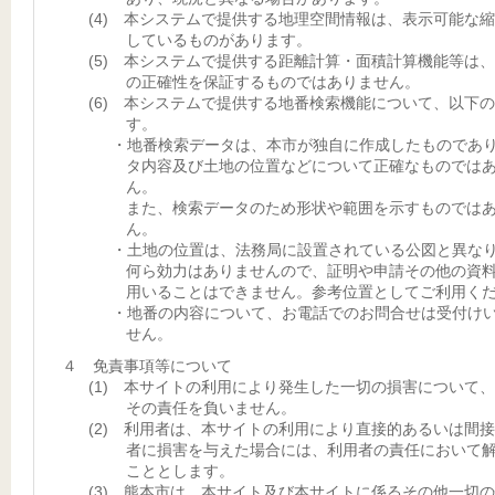
(4) 本システムで提供する地理空間情報は、表示可能な
しているものがあります。
(5) 本システムで提供する距離計算・面積計算機能等は
の正確性を保証するものではありません。
(6) 本システムで提供する地番検索機能について、以下
す。
・地番検索データは、本市が独自に作成したものであ
タ内容及び土地の位置などについて正確なものでは
ん。
また、検索データのため形状や範囲を示すものでは
ん。
・土地の位置は、法務局に設置されている公図と異な
何ら効力はありませんので、証明や申請その他の資
用いることはできません。参考位置としてご利用く
・地番の内容について、お電話でのお問合せは受付け
せん。
４ 免責事項等について
(1) 本サイトの利用により発生した一切の損害について
その責任を負いません。
(2) 利用者は、本サイトの利用により直接的あるいは間
者に損害を与えた場合には、利用者の責任において
こととします。
(3) 熊本市は、本サイト及び本サイトに係るその他一切