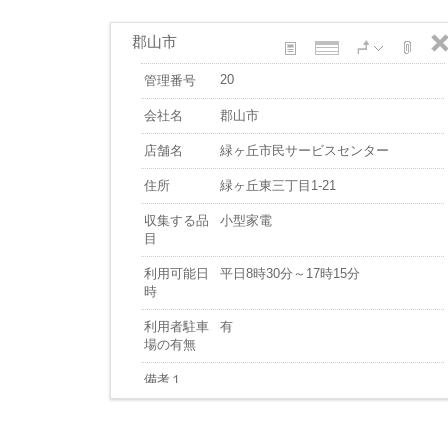
郡山市
20
管理番号
会社名
郡山市
店舗名
緑ヶ丘市民サービスセンター
住所
緑ヶ丘東三丁目1-21
収集する品
小型家電
目
利用可能日
平日8時30分～17時15分
時
利用者駐車
有
場の有無
備考１
備考２