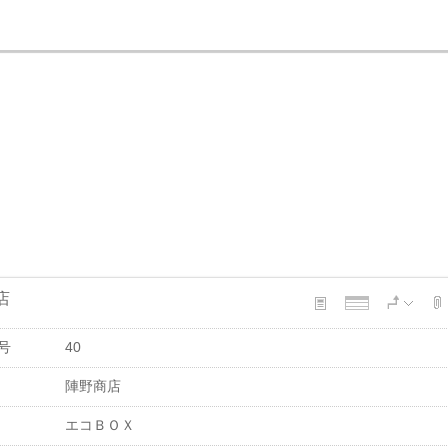
店
号
40
陣野商店
エコＢＯＸ