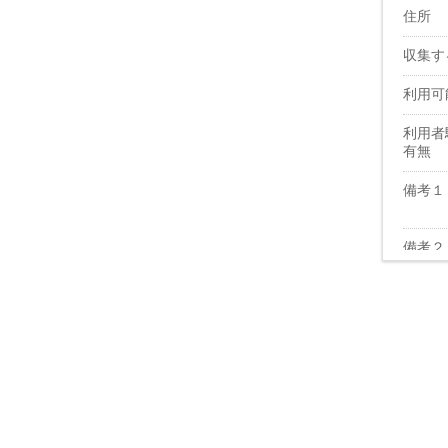
住所
収集す
利用可
利用者
有無
備考１
備考２
現況写