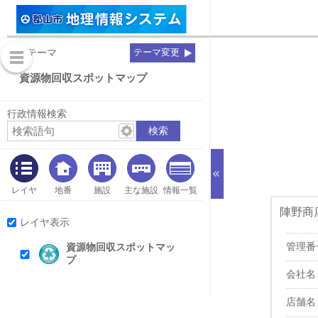
表示テーマ
テーマ変更
資源物回収スポットマップ
行政情報検索
レイヤ
地番
施設
主な施設
情報一覧
陣野商
レイヤ表示
管理番
資源物回収スポットマッ
プ
会社名
店舗名