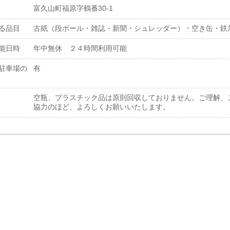
富久山町福原字鶴番30-1
る品目
古紙（段ボール・雑誌・新聞・シュレッダー）・空き缶・鉄
能日時
年中無休 ２４時間利用可能
駐車場の
有
空瓶、プラスチック品は原則回収しておりません。ご理解、
協力のほど、よろしくお願いいたします。
真