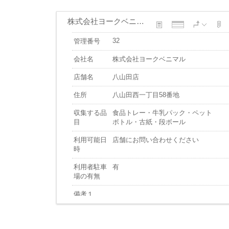
株式会社ヨークベニマル
32
管理番号
会社名
株式会社ヨークベニマル
店舗名
八山田店
住所
八山田西一丁目58番地
収集する品
食品トレー・牛乳パック・ペット
目
ボトル・古紙・段ボール
利用可能日
店舗にお問い合わせください
時
利用者駐車
有
場の有無
備考１
備考２