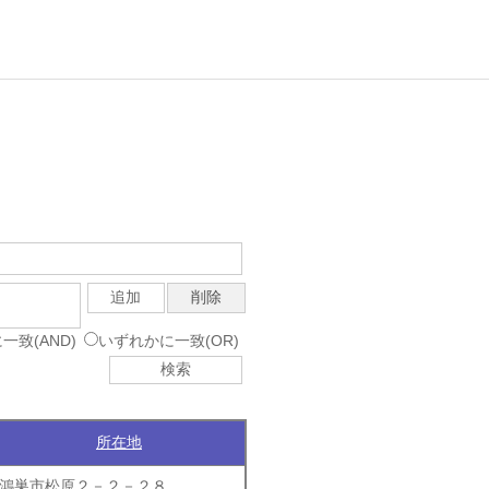
＞
追加
削除
一致(AND)
いずれかに一致(OR)
検索
所在地
鴻巣市松原２－２－２８