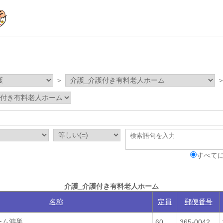
＞
すべてに
介護_介護付き有料老人ホーム
名称
定員
郵便番号
ーム鴻巣
60
365-0042