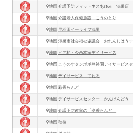
地図
介護予防フィットネスあゆみ 鴻巣店
地図
介護老人保健施設 こうのとり
地図
早稲田イーライフ鴻巣
地図
鴻巣市社会福祉協議会 おれんじはうす
地図
ピア柏・今西本家デイサービス
地図
こうのすタンポポ翔裕園デイサービスセ
地図
デイサービス てねる
地図
彩香らんど
地図
デイサービスセンター かんげんどう
地図
介護予防教室の「彩香らんど」
地図
秋桜