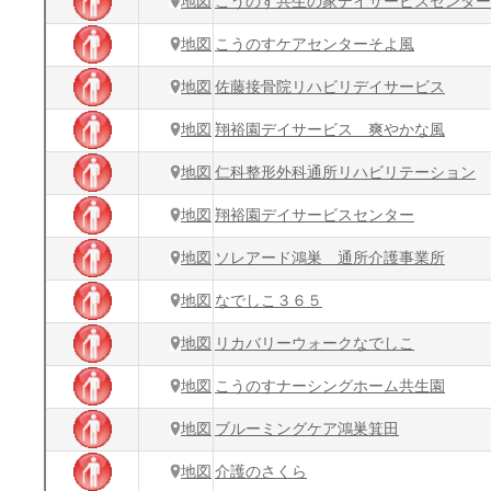
地図
こうのす共生の家デイサービスセンター
地図
こうのすケアセンターそよ風
地図
佐藤接骨院リハビリデイサービス
地図
翔裕園デイサービス 爽やかな風
地図
仁科整形外科通所リハビリテーション
地図
翔裕園デイサービスセンター
地図
ソレアード鴻巣 通所介護事業所
地図
なでしこ３６５
地図
リカバリーウォークなでしこ
地図
こうのすナーシングホーム共生園
地図
ブルーミングケア鴻巣箕田
地図
介護のさくら