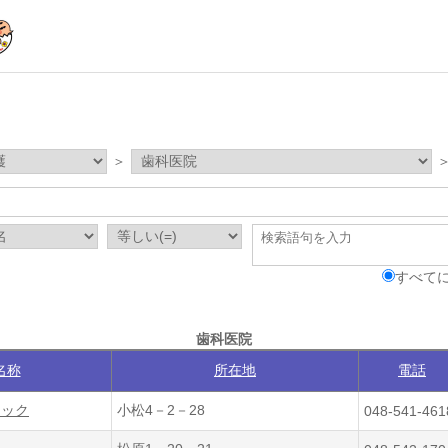
＞
すべてに
歯科医院
名称
所在地
電話
ニック
小松4－2－28
048-541-461