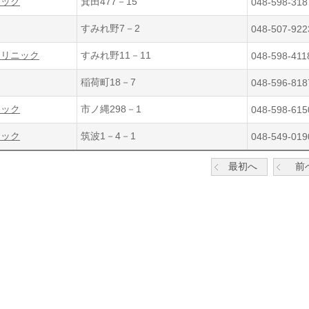
ニック
箕田477－15
048-598-318
すみれ野7－2
048-507-922
クリニック
すみれ野11－11
048-598-411
稲荷町18－7
048-596-818
ニック
市ノ縄298－1
048-598-615
ニック
筑波1－4－1
048-549-019
最初へ
前