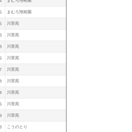
まむろ翔裕園
4
まむろ翔裕園
5
川里苑
5
川里苑
3
川里苑
8
川里苑
6
川里苑
7
川里苑
8
川里苑
4
川里苑
6
川里苑
9
こうのとり
8