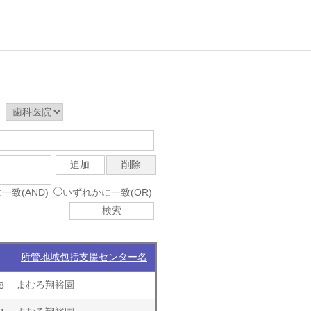
＞
追加
削除
一致(AND)
いずれかに一致(OR)
検索
所管地域包括支援センター名
まむろ翔裕園
8