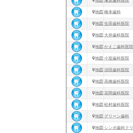
地図
塚原歯科医院
地図
橋本歯科
地図
生田歯科医院
地図
大井歯科医院
地図
かえこ歯科医
地図
小室歯科医院
地図
須田歯科医院
地図
高橋歯科医院
地図
花岡歯科医院
地図
松村歯科医院
地図
グリーン歯科
地図
シンポ歯科ク