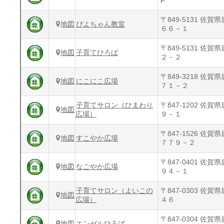
F
〒849-5131 佐
地図
ぴよちゃん教室
６６－１
〒849-5131 佐
地図
子育てひろば
２－２
〒849-3218 佐
地図
にこにこ広場
７１－２
子育てサロン（ひまわり
〒847-1202 佐
地図
広場）
９－１
〒847-1526 佐
地図
すこやか広場
７７９－２
〒847-0401 佐
地図
なごやか広場
９４－１
子育てサロン（よいこの
〒847-0303 佐
地図
広場）
４６
〒847-0304 佐
地図
エンゼルひろば