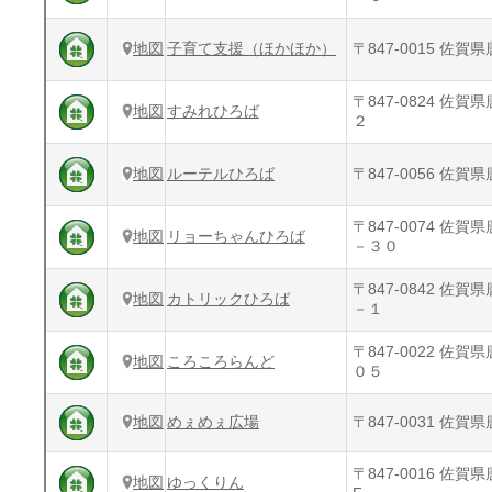
地図
子育て支援（ほかほか）
〒847-0015 佐
〒847-0824 佐
地図
すみれひろば
２
地図
ルーテルひろば
〒847-0056 佐
〒847-0074 佐
地図
リョーちゃんひろば
－３０
〒847-0842 佐
地図
カトリックひろば
－１
〒847-0022 佐
地図
ころころらんど
０５
地図
めぇめぇ広場
〒847-0031 佐
〒847-0016 佐
地図
ゆっくりん