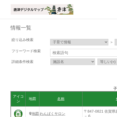
情報一覧
絞り込み検索
＞
フリーワード検索
詳細条件検索
子
アイコ
地図
名称
ン
〒847-0821 佐
地図
わんぱくサロン
－６