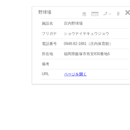
野球場
施設名
庄内野球場
フリガナ
ショウナイヤキュウジョウ
電話番号
0948-82-1881（庄内体育館）
所在地
福岡県飯塚市有安830番地6
備考
URL
ページを開く