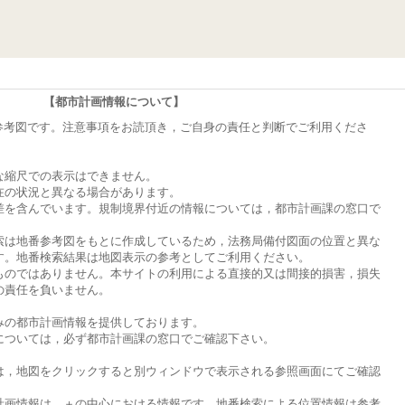
【都市計画情報について】
参考図です。注意事項をお読頂き，ご自身の責任と判断でご利用くださ
な縮尺での表示はできません。
在の状況と異なる場合があります。
差を含んでいます。規制境界付近の情報については，都市計画課の窓口で
索は地番参考図をもとに作成しているため，法務局備付図面の位置と異な
す。地番検索結果は地図表示の参考としてご利用ください。
ものではありません。本サイトの利用による直接的又は間接的損害，損失
の責任を負いません。
みの都市計画情報を提供しております。
については，必ず都市計画課の窓口でご確認下さい。
は，地図をクリックすると別ウィンドウで表示される参照画面にてご確認
計画情報は，＋の中心における情報です。地番検索による位置情報は参考