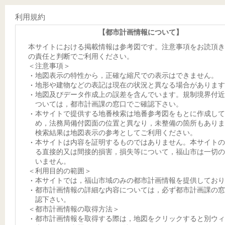
利用規約
【都市計画情報について】
本サイトにおける掲載情報は参考図です。注意事項をお読頂き
の責任と判断でご利用ください。
＜注意事項＞
地図表示の特性から，正確な縮尺での表示はできません。
地形や建物などの表記は現在の状況と異なる場合があります
地図及びデータ作成上の誤差を含んでいます。規制境界付近
ついては，都市計画課の窓口でご確認下さい。
本サイトで提供する地番検索は地番参考図をもとに作成して
め，法務局備付図面の位置と異なり，未整備の箇所もありま
検索結果は地図表示の参考としてご利用ください。
本サイトは内容を証明するものではありません。本サイトの
る直接的又は間接的損害，損失等について，福山市は一切の
いません。
＜利用目的の範囲＞
本サイトでは，福山市域のみの都市計画情報を提供しており
都市計画情報の詳細な内容については，必ず都市計画課の窓
認下さい。
＜都市計画情報の取得方法＞
都市計画情報を取得する際は，地図をクリックすると別ウィ